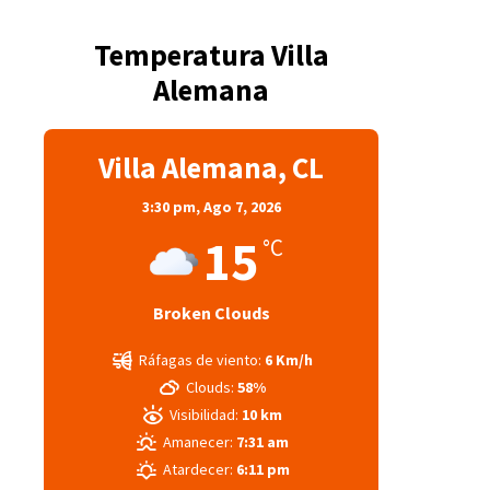
Temperatura Villa
Alemana
Villa Alemana, CL
3:30 pm,
Ago 7, 2026
15
°C
Broken Clouds
Ráfagas de viento:
6 Km/h
Clouds:
58%
Visibilidad:
10 km
Amanecer:
7:31 am
Atardecer:
6:11 pm