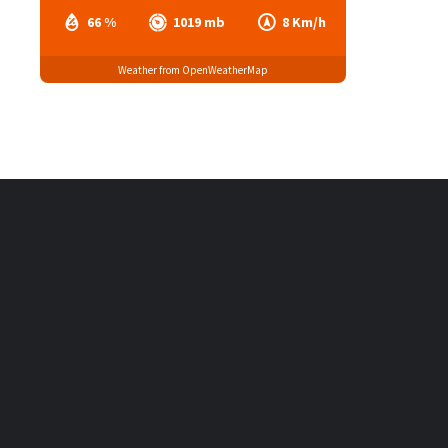
66 %
1019 mb
8 Km/h
Weather from OpenWeatherMap