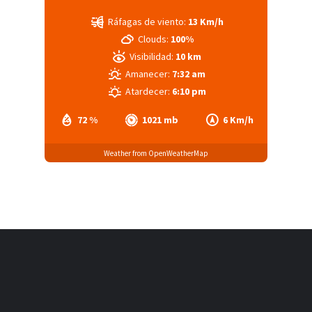
Ráfagas de viento:
13 Km/h
Clouds:
100%
Visibilidad:
10 km
Amanecer:
7:32 am
Atardecer:
6:10 pm
72 %
1021 mb
6 Km/h
Weather from OpenWeatherMap