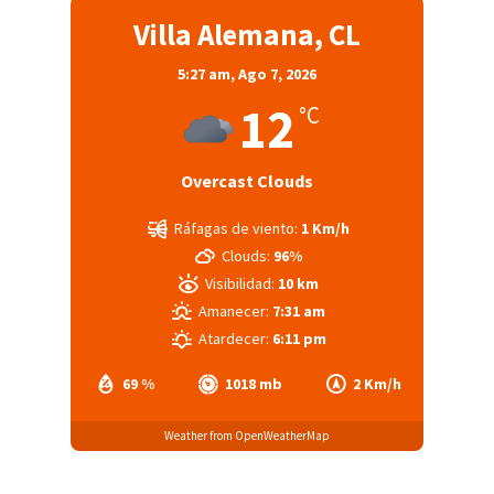
Villa Alemana, CL
5:27 am,
Ago 7, 2026
12
°C
Overcast Clouds
Ráfagas de viento:
1 Km/h
Clouds:
96%
Visibilidad:
10 km
Amanecer:
7:31 am
Atardecer:
6:11 pm
69 %
1018 mb
2 Km/h
Weather from OpenWeatherMap