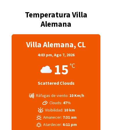
Temperatura Villa
Alemana
Villa Alemana, CL
4:03 pm,
Ago 7, 2026
15
°C
Scattered Clouds
Ráfagas de viento:
10 Km/h
Clouds:
47%
Visibilidad:
10 km
Amanecer:
7:31 am
Atardecer:
6:11 pm