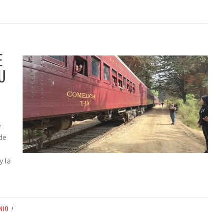
/
E
U
e
de
y la
NIO
/