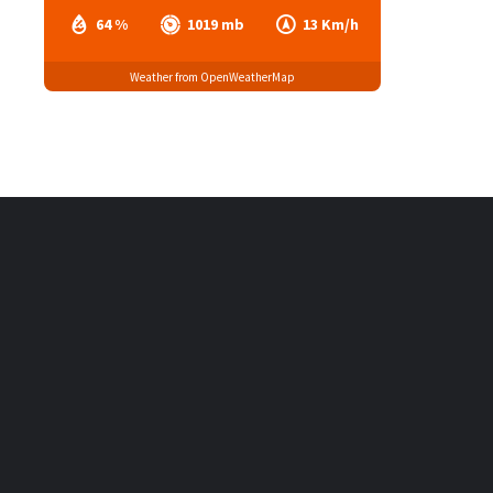
64 %
1019 mb
13 Km/h
Weather from OpenWeatherMap