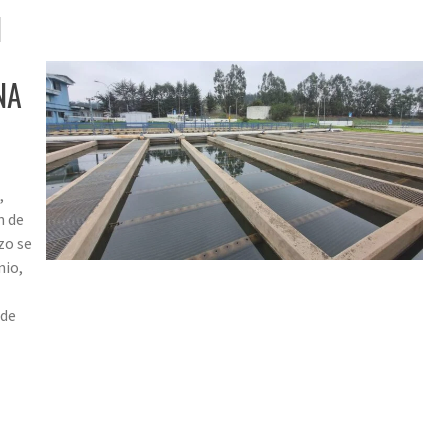
N
NA
,
n de
zo se
nio,
 de