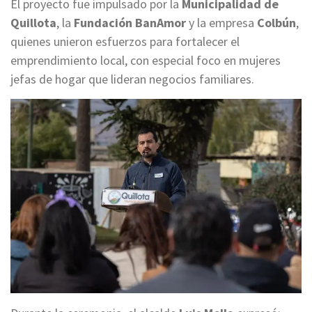
El proyecto fue impulsado por la
Municipalidad de
Quillota
, la
Fundación BanAmor
y la empresa
Colbún
,
quienes unieron esfuerzos para fortalecer el
emprendimiento local, con especial foco en mujeres
jefas de hogar que lideran negocios familiares.