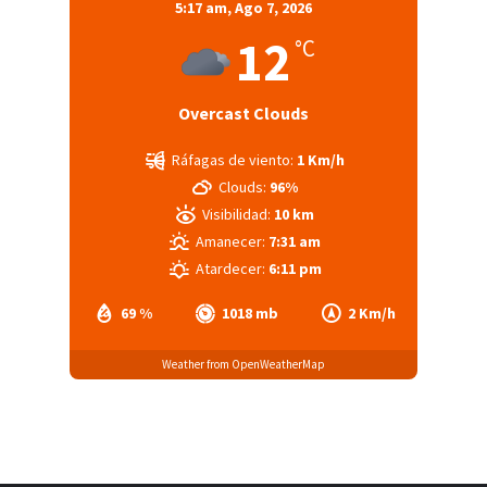
5:17 am,
Ago 7, 2026
12
°C
Overcast Clouds
Ráfagas de viento:
1 Km/h
Clouds:
96%
Visibilidad:
10 km
Amanecer:
7:31 am
Atardecer:
6:11 pm
69 %
1018 mb
2 Km/h
Weather from OpenWeatherMap