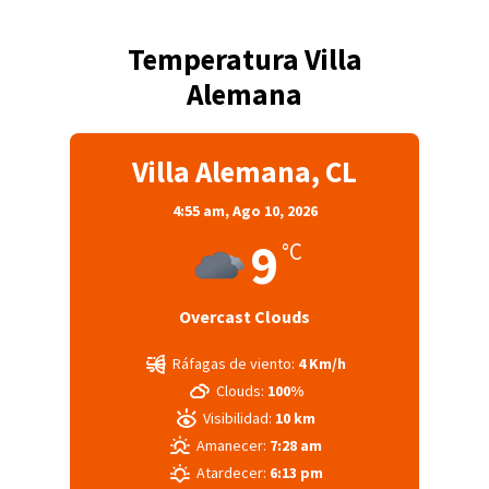
Temperatura Villa
Alemana
Villa Alemana, CL
4:55 am,
Ago 10, 2026
9
°C
Overcast Clouds
Ráfagas de viento:
4 Km/h
Clouds:
100%
Visibilidad:
10 km
Amanecer:
7:28 am
Atardecer:
6:13 pm