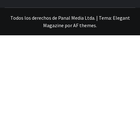
VILLA ALEMANA NOTICIAS
Todos los derechos de Panal Media Ltda.
|
Tema:
Elegant
Magazine
por
AF themes
.