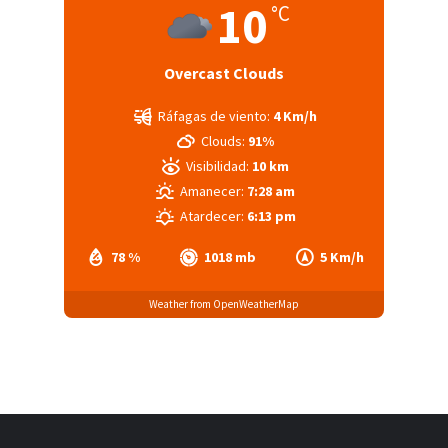
10
°C
Overcast Clouds
Ráfagas de viento:
4 Km/h
Clouds:
91%
Visibilidad:
10 km
Amanecer:
7:28 am
Atardecer:
6:13 pm
78 %
1018 mb
5 Km/h
Weather from OpenWeatherMap