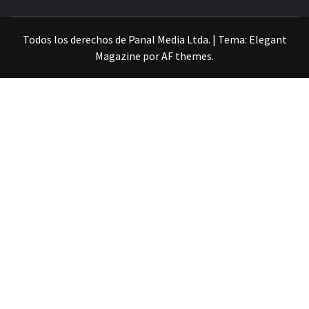
VILLA ALEMANA NOTICIAS
Todos los derechos de Panal Media Ltda.
|
Tema:
Elegant
Magazine
por
AF themes
.