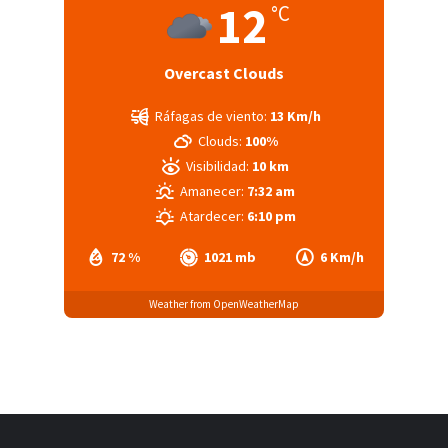
12
°C
Overcast Clouds
Ráfagas de viento:
13 Km/h
Clouds:
100%
Visibilidad:
10 km
Amanecer:
7:32 am
Atardecer:
6:10 pm
72 %
1021 mb
6 Km/h
Weather from OpenWeatherMap