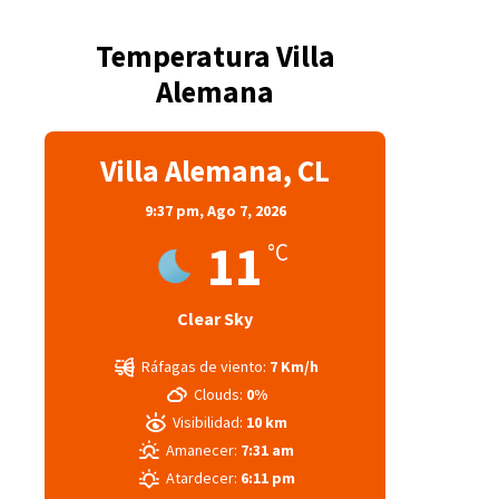
Temperatura Villa
Alemana
Villa Alemana, CL
9:37 pm,
Ago 7, 2026
11
°C
Clear Sky
Ráfagas de viento:
7 Km/h
Clouds:
0%
Visibilidad:
10 km
Amanecer:
7:31 am
Atardecer:
6:11 pm