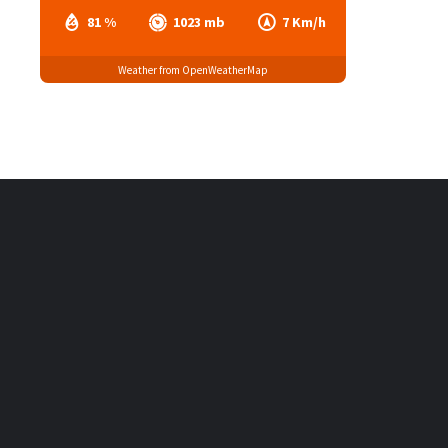
81 %
1023 mb
7 Km/h
Weather from OpenWeatherMap