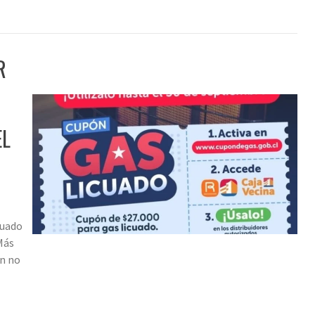
R
EL
cuado
 Más
ún no