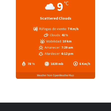
9
°C
Scattered Clouds
Ráfagas de viento:
7 Km/h
Clouds:
41%
Visibilidad:
10 km
Amanecer:
7:29 am
Atardecer:
6:12 pm
78 %
1020 mb
6 Km/h
Weather from OpenWeatherMap