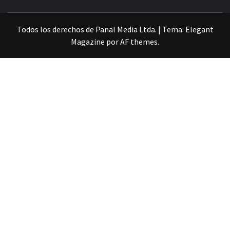
VILLA ALEMANA NOTICIAS
Todos los derechos de Panal Media Ltda.
|
Tema:
Elegant
Magazine
por
AF themes
.