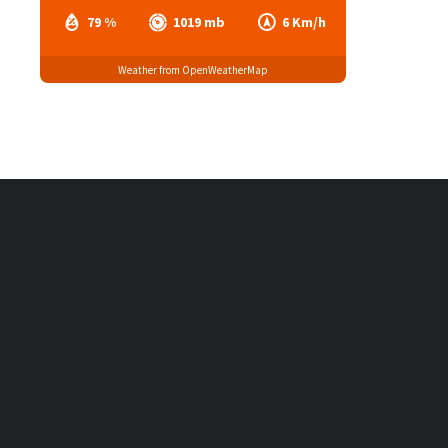
79 %
1019 mb
6 Km/h
Weather from OpenWeatherMap