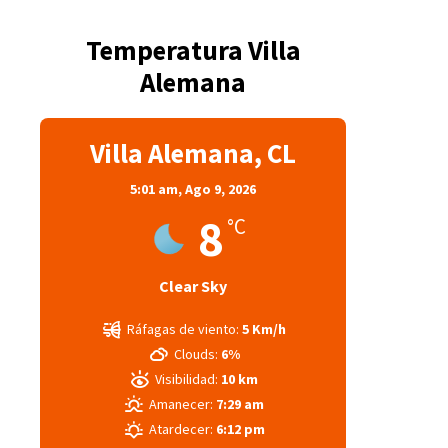
Temperatura Villa
Alemana
Villa Alemana, CL
5:01 am,
Ago 9, 2026
8
°C
Clear Sky
Ráfagas de viento:
5 Km/h
Clouds:
6%
Visibilidad:
10 km
Amanecer:
7:29 am
Atardecer:
6:12 pm