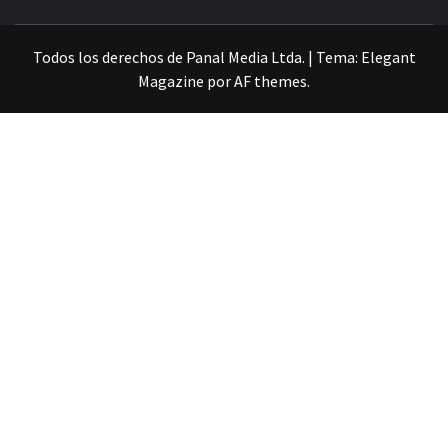
VILLA ALEMANA NOTICIAS
Todos los derechos de Panal Media Ltda.
|
Tema:
Elegant
Magazine
por
AF themes
.