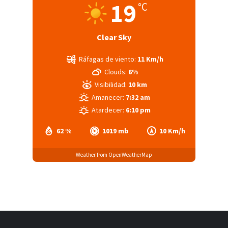
19
°C
Clear Sky
Ráfagas de viento:
11 Km/h
Clouds:
6%
Visibilidad:
10 km
Amanecer:
7:32 am
Atardecer:
6:10 pm
62 %
1019 mb
10 Km/h
Weather from OpenWeatherMap