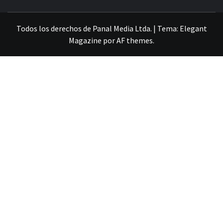
VILLA ALEMANA NOTICIAS
Todos los derechos de Panal Media Ltda.
|
Tema:
Elegant
Magazine
por
AF themes
.