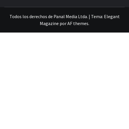
VILLA ALEMANA NOTICIAS
Todos los derechos de Panal Media Ltda.
|
Tema:
Elegant
Magazine
por
AF themes
.