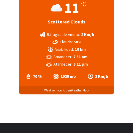
11
°C
Scattered Clouds
Ráfagas de viento:
2 Km/h
Clouds:
50%
Visibilidad:
10 km
Amanecer:
7:31 am
Atardecer:
6:11 pm
70 %
1020 mb
2 Km/h
Weather from OpenWeatherMap