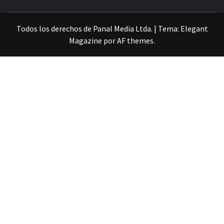
VILLA ALEMANA NOTICIAS
Todos los derechos de Panal Media Ltda.
|
Tema:
Elegant
Magazine
por
AF themes
.