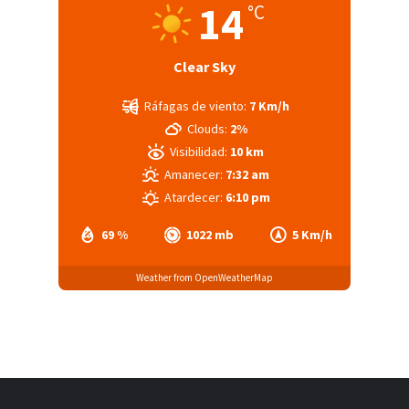
14
°C
Clear Sky
Ráfagas de viento:
7 Km/h
Clouds:
2%
Visibilidad:
10 km
Amanecer:
7:32 am
Atardecer:
6:10 pm
69 %
1022 mb
5 Km/h
Weather from OpenWeatherMap