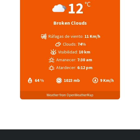
12
°C
Broken Clouds
Ráfagas de viento:
11 Km/h
Clouds:
74%
Visibilidad:
10 km
Amanecer:
7:30 am
Atardecer:
6:12 pm
64 %
1023 mb
9 Km/h
Weather from OpenWeatherMap