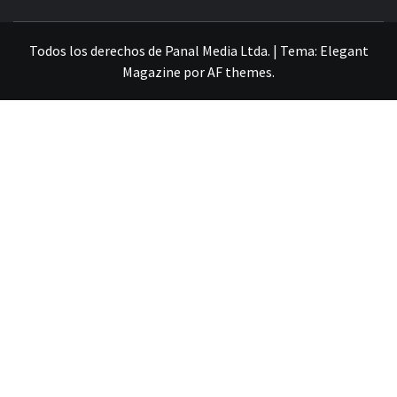
VILLA ALEMANA NOTICIAS
Todos los derechos de Panal Media Ltda.
|
Tema:
Elegant
Magazine
por
AF themes
.