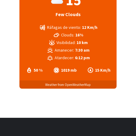
15
Few Clouds
Ráfagas de viento:
12 Km/h
Clouds:
16%
Visibilidad:
10 km
Amanecer:
7:30 am
Atardecer:
6:12 pm
50 %
1019 mb
15 Km/h
Weather from OpenWeatherMap