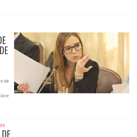
DE
DE
ón de
sobre
RES
 DE