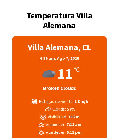
Temperatura Villa
Alemana
Villa Alemana, CL
6:35 am,
Ago 7, 2026
11
°C
Broken Clouds
Ráfagas de viento:
1 Km/h
Clouds:
57%
Visibilidad:
10 km
Amanecer:
7:31 am
Atardecer:
6:11 pm