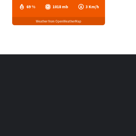
69 %
1018 mb
3 Km/h
Weather from OpenWeatherMap