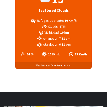
Scattered Clouds
Ráfagas de viento:
10 Km/h
Clouds:
47%
Visibilidad:
10 km
Amanecer:
7:31 am
Atardecer:
6:11 pm
64 %
1019 mb
13 Km/h
Weather from OpenWeatherMap