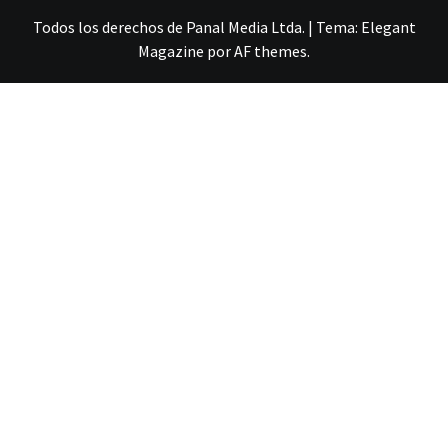
Todos los derechos de Panal Media Ltda.
|
Tema:
Elegant
Magazine
por
AF themes
.