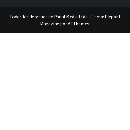
VILLA ALEMANA NOTICIAS
Todos los derechos de Panal Media Ltda.
|
Tema:
Elegant
Magazine
por
AF themes
.