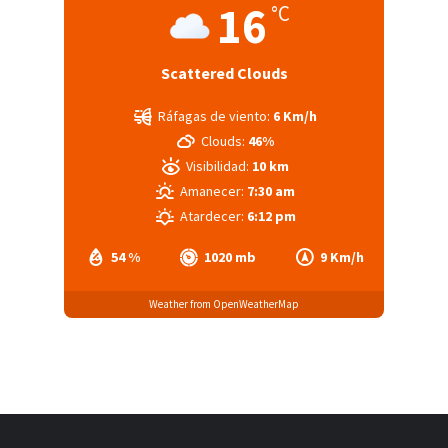
16
°C
Scattered Clouds
Ráfagas de viento:
6 Km/h
Clouds:
46%
Visibilidad:
10 km
Amanecer:
7:30 am
Atardecer:
6:12 pm
54 %
1020 mb
9 Km/h
Weather from OpenWeatherMap