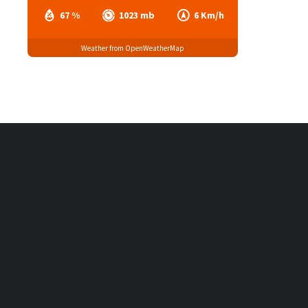
67 %
1023 mb
6 Km/h
Weather from OpenWeatherMap