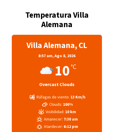
Temperatura Villa
Alemana
Villa Alemana, CL
8:57 am,
Ago 8, 2026
10
°C
Overcast Clouds
Ráfagas de viento:
13 Km/h
Clouds:
100%
Visibilidad:
10 km
Amanecer:
7:30 am
Atardecer:
6:12 pm