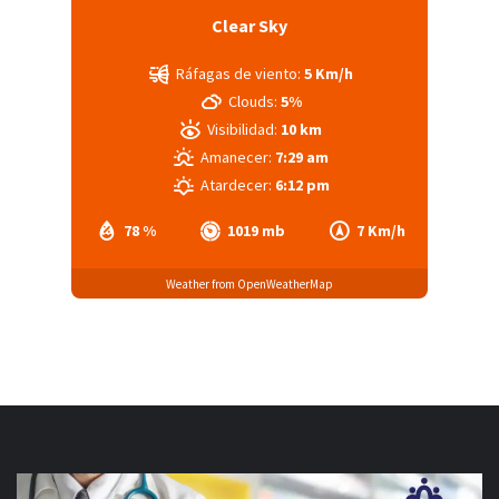
Clear Sky
Ráfagas de viento:
5 Km/h
Clouds:
5%
Visibilidad:
10 km
Amanecer:
7:29 am
Atardecer:
6:12 pm
78 %
1019 mb
7 Km/h
Weather from OpenWeatherMap