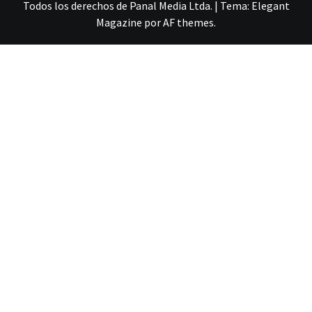
Todos los derechos de Panal Media Ltda.
|
Tema:
Elegant
Magazine
por
AF themes
.