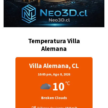
Temperatura Villa
Alemana
Villa Alemana, CL
10:05 pm,
Ago 8, 2026
10
°C
Broken Clouds