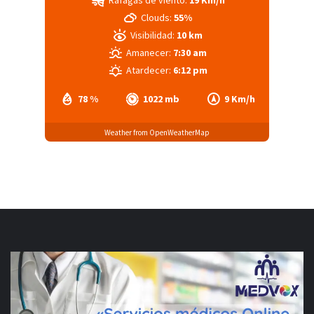
Ráfagas de viento:
19 Km/h
Clouds:
55%
Visibilidad:
10 km
Amanecer:
7:30 am
Atardecer:
6:12 pm
78 %
1022 mb
9 Km/h
Weather from OpenWeatherMap