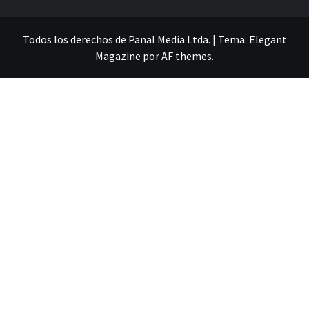
VILLA ALEMANA NOTICIAS
Todos los derechos de Panal Media Ltda.
|
Tema:
Elegant
Magazine
por
AF themes
.