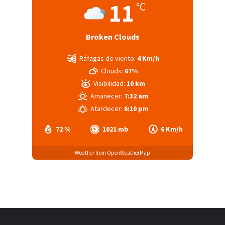
11
°C
Broken Clouds
Ráfagas de viento:
4 Km/h
Clouds:
67%
Visibilidad:
10 km
Amanecer:
7:32 am
Atardecer:
6:10 pm
72 %
1021 mb
6 Km/h
Weather from OpenWeatherMap