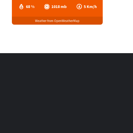
68 %
1018 mb
5 Km/h
Weather from OpenWeatherMap