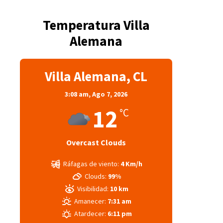
Temperatura Villa
Alemana
Villa Alemana, CL
3:08 am,
Ago 7, 2026
12
°C
Overcast Clouds
Ráfagas de viento:
4 Km/h
Clouds:
99%
Visibilidad:
10 km
Amanecer:
7:31 am
Atardecer:
6:11 pm