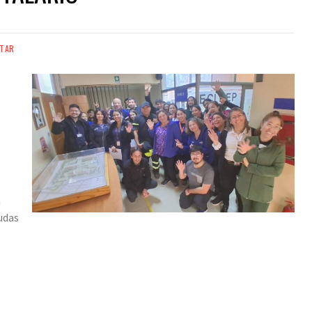
STAR
n
udas