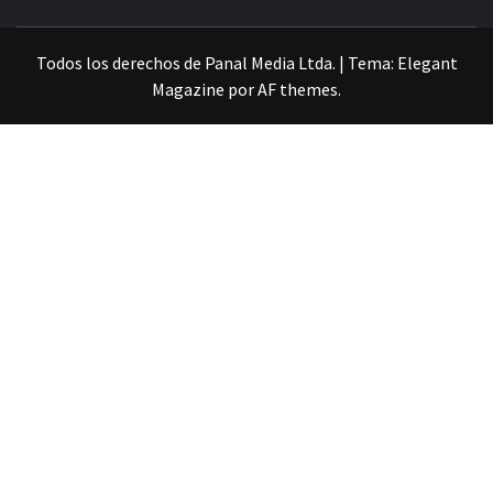
VILLA ALEMANA NOTICIAS
Todos los derechos de Panal Media Ltda.
|
Tema:
Elegant
Magazine
por
AF themes
.