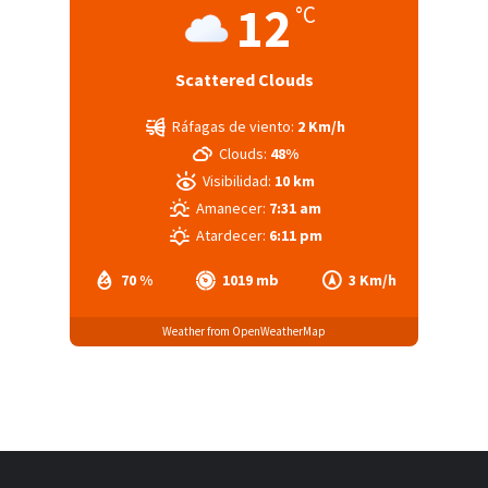
12
°C
Scattered Clouds
Ráfagas de viento:
2 Km/h
Clouds:
48%
Visibilidad:
10 km
Amanecer:
7:31 am
Atardecer:
6:11 pm
70 %
1019 mb
3 Km/h
Weather from OpenWeatherMap