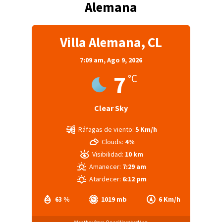
Alemana
Villa Alemana, CL
7:09 am,
Ago 9, 2026
7
°C
Clear Sky
Ráfagas de viento:
5 Km/h
Clouds:
4%
Visibilidad:
10 km
Amanecer:
7:29 am
Atardecer:
6:12 pm
63 %
1019 mb
6 Km/h