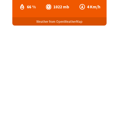
66 %
1022 mb
4 Km/h
Weather from OpenWeatherMap