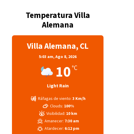
Temperatura Villa
Alemana
Villa Alemana, CL
5:03 am,
Ago 8, 2026
10
°C
Light Rain
Ráfagas de viento:
3 Km/h
Clouds:
100%
Visibilidad:
10 km
Amanecer:
7:30 am
Atardecer:
6:12 pm