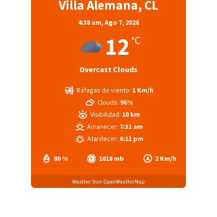
Villa Alemana, CL
4:38 am,
Ago 7, 2026
12
°C
Overcast Clouds
Ráfagas de viento:
1 Km/h
Clouds:
96%
Visibilidad:
10 km
Amanecer:
7:31 am
Atardecer:
6:11 pm
80 %
1018 mb
2 Km/h
Weather from OpenWeatherMap