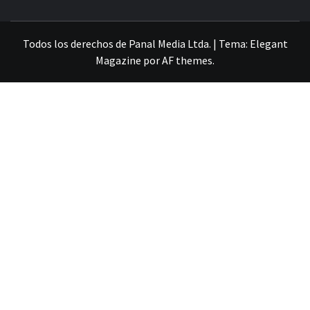
VILLA ALEMANA NOTICIAS
Todos los derechos de Panal Media Ltda.
|
Tema:
Elegant
Magazine
por
AF themes
.