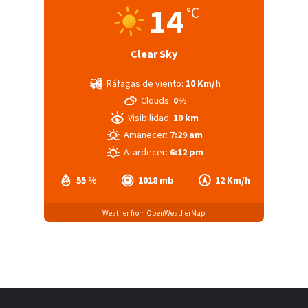
14
°C
Clear Sky
Ráfagas de viento:
10 Km/h
Clouds:
0%
Visibilidad:
10 km
Amanecer:
7:29 am
Atardecer:
6:12 pm
55 %
1018 mb
12 Km/h
Weather from OpenWeatherMap