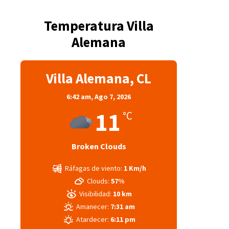
Temperatura Villa
Alemana
Villa Alemana, CL
6:42 am,
Ago 7, 2026
11
°C
Broken Clouds
Ráfagas de viento:
1 Km/h
Clouds:
57%
Visibilidad:
10 km
Amanecer:
7:31 am
Atardecer:
6:11 pm