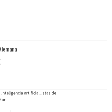
 Alemana
d
,
inteligencia artificial
,
listas de
Mar