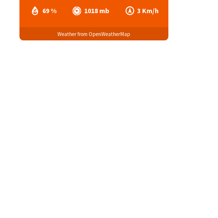
69 %
1018 mb
3 Km/h
Weather from OpenWeatherMap