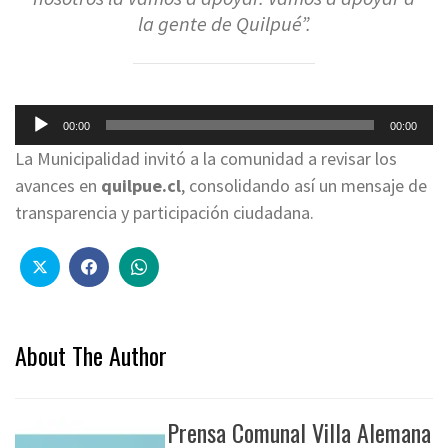
la gente de Quilpué”.
Reproductor
00:00
00:00
de
La Municipalidad invitó a la comunidad a revisar los
audio
avances en
quilpue.cl
, consolidando así un mensaje de
transparencia y participación ciudadana.
About The Author
Prensa Comunal Villa Alemana