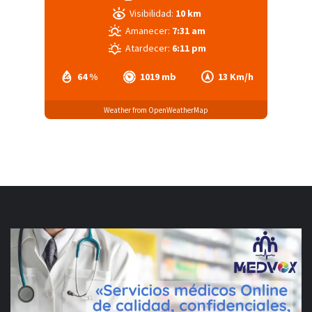
Visibilidad:
10 km
Amanecer:
7:31 am
Atardecer:
6:11 pm
64 %
1019 mb
13 Km/h
Weather from OpenWeatherMap