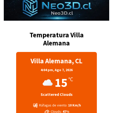
Temperatura Villa
Alemana
Villa Alemana, CL
4:04 pm,
Ago 7, 2026
15
°C
Scattered Clouds
Ráfagas de viento:
10 Km/h
Clouds:
47%