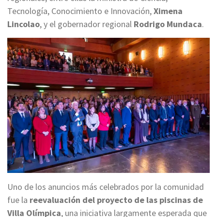
Tecnología, Conocimiento e Innovación,
Ximena
Lincolao
, y el gobernador regional
Rodrigo Mundaca
.
Uno de los anuncios más celebrados por la comunidad
fue la
reevaluación del proyecto de las piscinas de
Villa Olímpica
, una iniciativa largamente esperada que