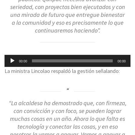
seriedad, con proyectos bien ejecutados y con
una mirada de futuro que entregue bienestar
a la comunidad y eso es precisamente lo que
continuaremos haciendo”.
Reproductor
00:00
00:00
de
La ministra Lincolao respaldó la gestión señalando:
audio
“La alcaldesa ha demostrado que, con firmeza,
con convicción y con foco, se pueden lograr
muchas cosas en un año. Ahora lo que falta es
tecnología y conectar las cosas, y en eso
nosotros la vamos a apoyar. Vamos a apoyar a