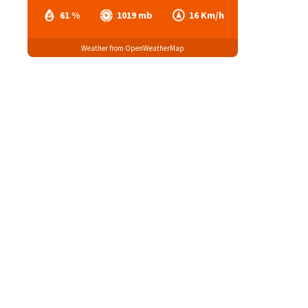
61 %
1019 mb
16 Km/h
Weather from OpenWeatherMap