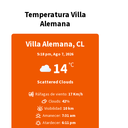
Temperatura Villa
Alemana
Villa Alemana, CL
5:18 pm,
Ago 7, 2026
14
°C
Scattered Clouds
Ráfagas de viento:
17 Km/h
Clouds:
42%
Visibilidad:
10 km
Amanecer:
7:31 am
Atardecer:
6:11 pm