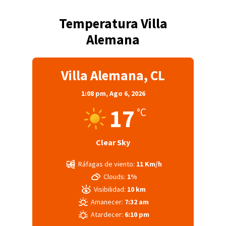
Temperatura Villa
Alemana
Villa Alemana, CL
1:08 pm,
Ago 6, 2026
17
°C
Clear Sky
Ráfagas de viento:
11 Km/h
Clouds:
1%
Visibilidad:
10 km
Amanecer:
7:32 am
Atardecer:
6:10 pm