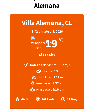
Alemana
Villa Alemana, CL
3:42 pm,
Ago 6, 2026
19
°C
Clear Sky
Ráfagas de viento:
13 Km/h
Clouds:
5%
Visibilidad:
10 km
Amanecer:
7:32 am
Atardecer:
6:10 pm
60 %
1019 mb
11 Km/h