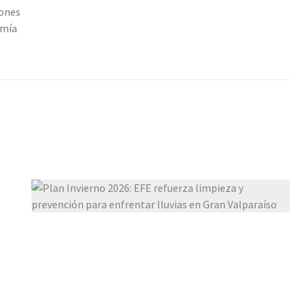
iones
omía
O