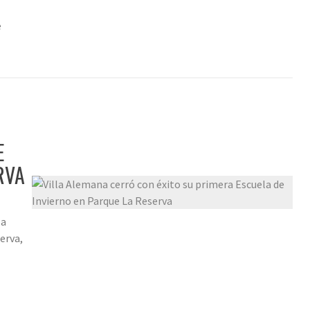
e
E
RVA
la
erva,