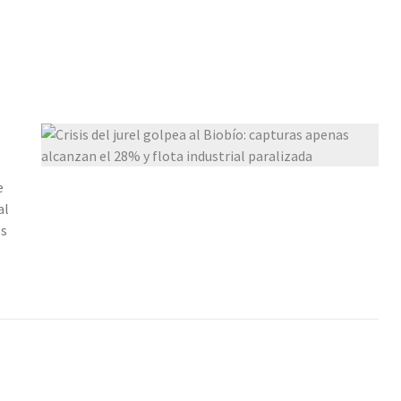
e
al
os