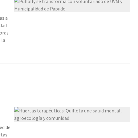
as a
idad
joras
 la
ed de
rtas