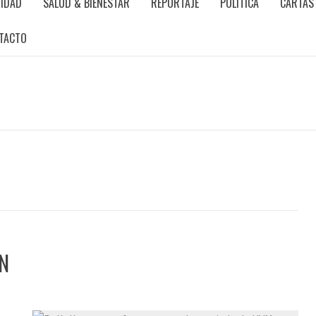
IDAD
SALUD & BIENESTAR
REPORTAJE
POLÍTICA
CARTAS 
TACTO
N