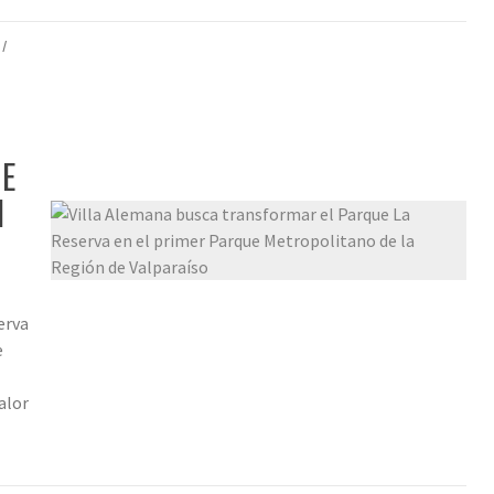
/
UE
N
erva
e
alor