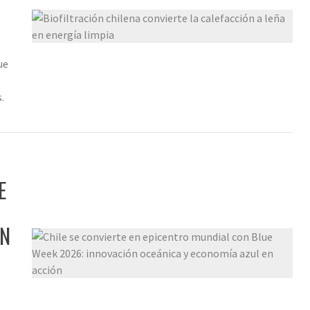
ue
.
E
EN