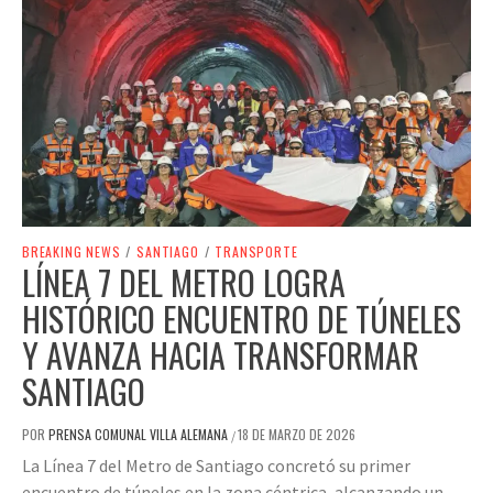
BREAKING NEWS
/
SANTIAGO
/
TRANSPORTE
LÍNEA 7 DEL METRO LOGRA
HISTÓRICO ENCUENTRO DE TÚNELES
Y AVANZA HACIA TRANSFORMAR
SANTIAGO
POR
PRENSA COMUNAL VILLA ALEMANA
18 DE MARZO DE 2026
/
La Línea 7 del Metro de Santiago concretó su primer
encuentro de túneles en la zona céntrica, alcanzando un