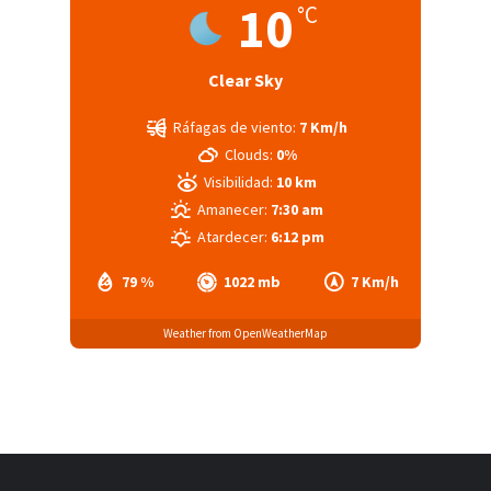
10
°C
Clear Sky
Ráfagas de viento:
7 Km/h
Clouds:
0%
Visibilidad:
10 km
Amanecer:
7:30 am
Atardecer:
6:12 pm
79 %
1022 mb
7 Km/h
Weather from OpenWeatherMap