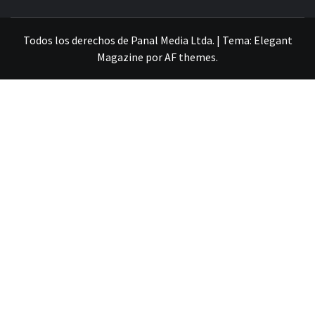
VILLA ALEMANA NOTICIAS
Todos los derechos de Panal Media Ltda.
|
Tema:
Elegant
Magazine
por
AF themes
.