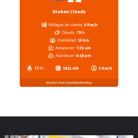
Broken Clouds
Ráfagas de viento:
5 Km/h
Clouds:
79%
Visibilidad:
10 km
Amanecer:
7:32 am
Atardecer:
6:10 pm
72 %
1021 mb
6 Km/h
Weather from OpenWeatherMap