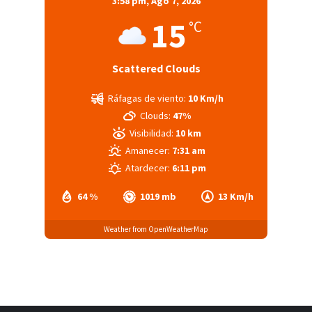
3:58 pm,
Ago 7, 2026
15
°C
Scattered Clouds
Ráfagas de viento:
10 Km/h
Clouds:
47%
Visibilidad:
10 km
Amanecer:
7:31 am
Atardecer:
6:11 pm
64 %
1019 mb
13 Km/h
Weather from OpenWeatherMap