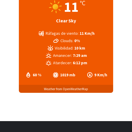
11
°C
Clear Sky
Ráfagas de viento:
11 Km/h
Clouds:
0%
Visibilidad:
10 km
Amanecer:
7:29 am
Atardecer:
6:12 pm
60 %
1019 mb
9 Km/h
Weather from OpenWeatherMap