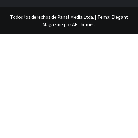
VILLA ALEMANA NOTICIAS
Todos los derechos de Panal Media Ltda.
|
Tema:
Elegant
Magazine
por
AF themes
.