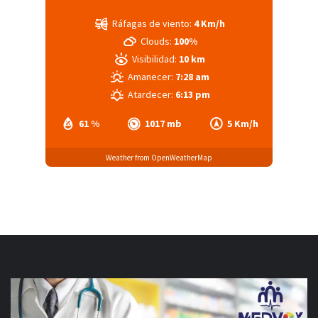
Ráfagas de viento:
4 Km/h
Clouds:
100%
Visibilidad:
10 km
Amanecer:
7:28 am
Atardecer:
6:13 pm
61 %
1017 mb
5 Km/h
Weather from OpenWeatherMap