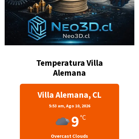
Temperatura Villa
Alemana
Villa Alemana, CL
5:53 am,
Ago 10, 2026
9
°C
Overcast Clouds