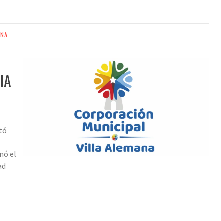
ANA
IA
tó
nó el
ad