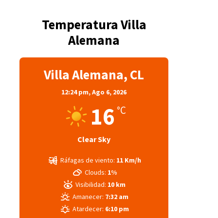
Temperatura Villa
Alemana
Villa Alemana, CL
12:24 pm,
Ago 6, 2026
16
°C
Clear Sky
Ráfagas de viento:
11 Km/h
Clouds:
1%
Visibilidad:
10 km
Amanecer:
7:32 am
Atardecer:
6:10 pm