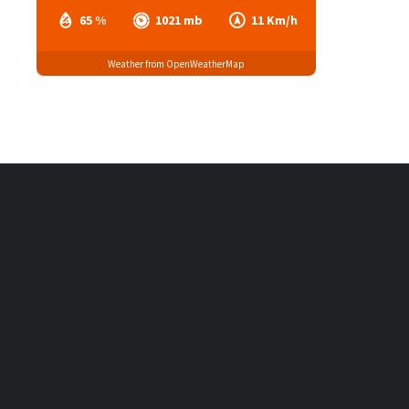
65 %
1021 mb
11 Km/h
Weather from OpenWeatherMap