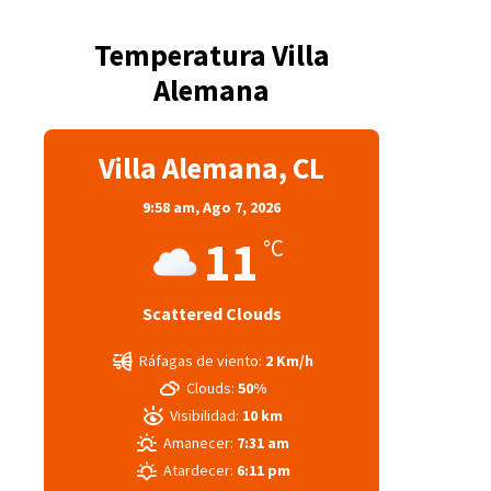
Temperatura Villa
Alemana
Villa Alemana, CL
9:58 am,
Ago 7, 2026
11
°C
Scattered Clouds
Ráfagas de viento:
2 Km/h
Clouds:
50%
Visibilidad:
10 km
Amanecer:
7:31 am
Atardecer:
6:11 pm