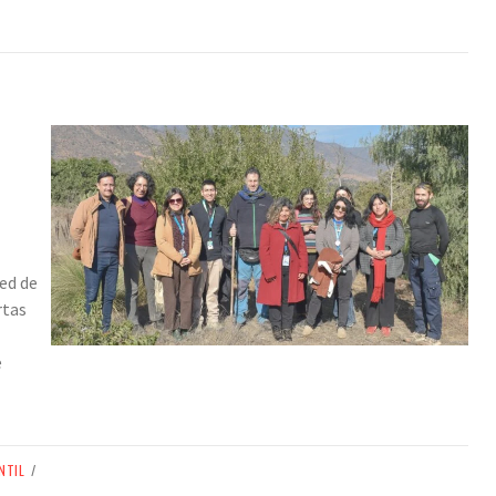
ed de
rtas
e
NTIL
/