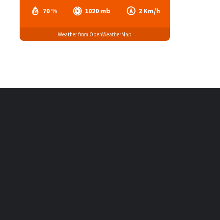
70 %
1020 mb
2 Km/h
Weather from OpenWeatherMap