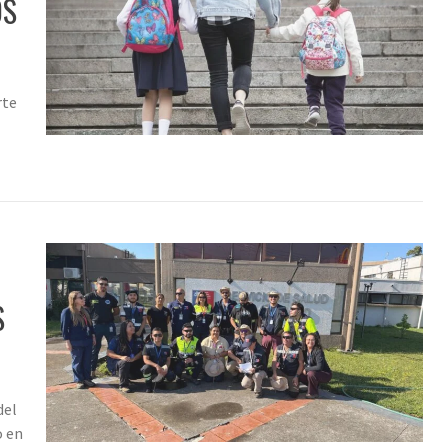
OS
rte
S
del
o en