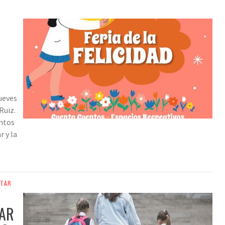
jueves
Ruiz.
entos
r y la
STAR
NAR