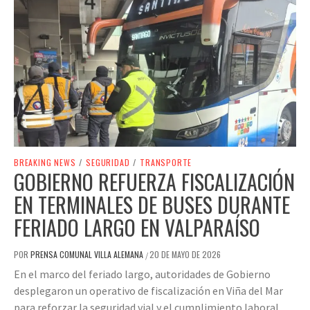
BREAKING NEWS
/
SEGURIDAD
/
TRANSPORTE
GOBIERNO REFUERZA FISCALIZACIÓN
EN TERMINALES DE BUSES DURANTE
FERIADO LARGO EN VALPARAÍSO
POR
PRENSA COMUNAL VILLA ALEMANA
20 DE MAYO DE 2026
/
En el marco del feriado largo, autoridades de Gobierno
desplegaron un operativo de fiscalización en Viña del Mar
para reforzar la seguridad vial y el cumplimiento laboral