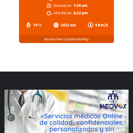
Amanecer:
7:30 am
Atardecer:
6:12 pm
74 %
1022 mb
9 Km/h
Weather from OpenWeatherMap