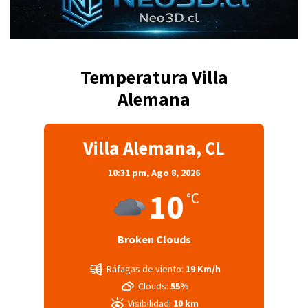
Temperatura Villa
Alemana
Villa Alemana, CL
10:31 pm,
Ago 8, 2026
10
°C
Broken Clouds
Ráfagas de viento:
19 Km/h
Clouds:
55%
Visibilidad:
10 km