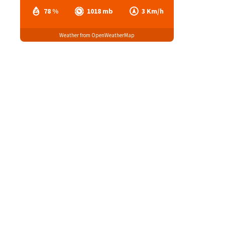
78 %
1018 mb
3 Km/h
Weather from OpenWeatherMap