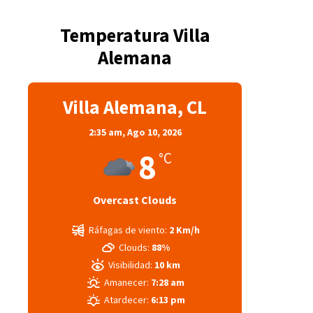
Temperatura Villa
Alemana
Villa Alemana, CL
2:35 am,
Ago 10, 2026
8
°C
Overcast Clouds
Ráfagas de viento:
2 Km/h
Clouds:
88%
Visibilidad:
10 km
Amanecer:
7:28 am
Atardecer:
6:13 pm