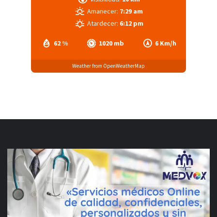
Amanecer:
7:29 am
Atardecer:
6:12 pm
62 %
1020 mb
6 Km/h
Weather from OpenWeatherMap