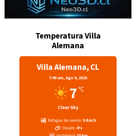
Temperatura Villa
Alemana
Villa Alemana, CL
7:49 am,
Ago 9, 2026
7
°C
Clear Sky
Ráfagas de viento:
5 Km/h
Clouds:
4%
Visibilidad:
10 km