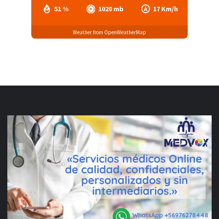
51 %
1020 mb
17 Km/h
Weather from OpenWeatherMap