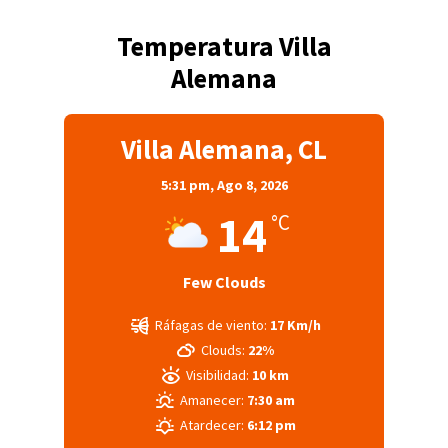
Temperatura Villa
Alemana
Villa Alemana, CL
5:31 pm,
Ago 8, 2026
14
°C
Few Clouds
Ráfagas de viento:
17 Km/h
Clouds:
22%
Visibilidad:
10 km
Amanecer:
7:30 am
Atardecer:
6:12 pm