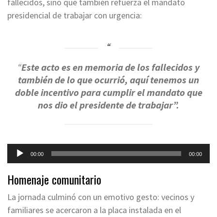
fallecidos, sino que también refuerza el mandato
presidencial de trabajar con urgencia:
“
Este acto es en memoria de los fallecidos y
también de lo que ocurrió, aquí tenemos un
doble incentivo para cumplir el mandato que
nos dio el presidente de trabajar”.
Reproductor
00:00
00:00
de
audio
Homenaje comunitario
La jornada culminó con un emotivo gesto: vecinos y
familiares se acercaron a la placa instalada en el