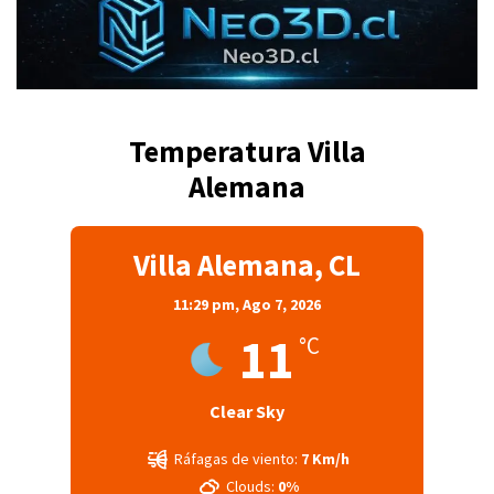
Temperatura Villa
Alemana
Villa Alemana, CL
11:29 pm,
Ago 7, 2026
11
°C
Clear Sky
Ráfagas de viento:
7 Km/h
Clouds:
0%