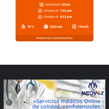
Visibilidad:
10 km
Amanecer:
7:31 am
Atardecer:
6:11 pm
78 %
1022 mb
7 Km/h
Weather from OpenWeatherMap