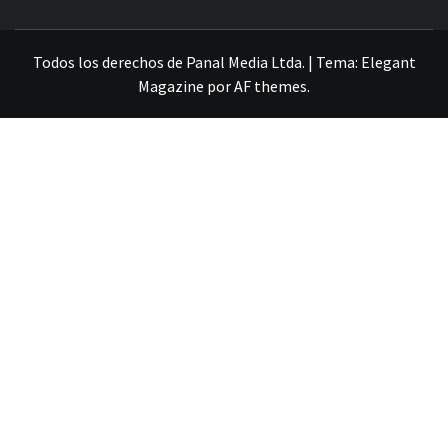
VILLA ALEMANA NOTICIAS
Todos los derechos de Panal Media Ltda.
|
Tema:
Elegant
Magazine
por
AF themes
.