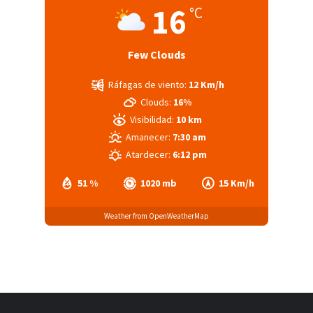
16
°C
Few Clouds
Ráfagas de viento:
12 Km/h
Clouds:
16%
Visibilidad:
10 km
Amanecer:
7:30 am
Atardecer:
6:12 pm
51 %
1020 mb
15 Km/h
Weather from OpenWeatherMap