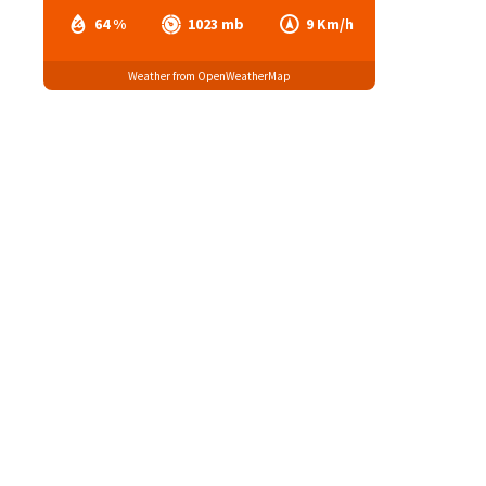
64 %
1023 mb
9 Km/h
Weather from OpenWeatherMap