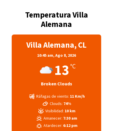
Temperatura Villa
Alemana
Villa Alemana, CL
10:45 am,
Ago 8, 2026
13
°C
Broken Clouds
Ráfagas de viento:
11 Km/h
Clouds:
74%
Visibilidad:
10 km
Amanecer:
7:30 am
Atardecer:
6:12 pm